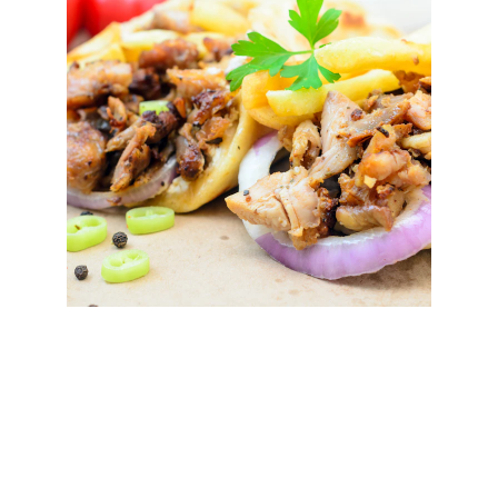
Authenticité
Martignas
0554514266